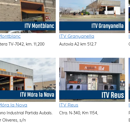
Montblanc
ITV Granyanella
tera TV-7042, km. 11,200
Autovía A2 km 512.7
Móra la Nova
ITV Reus
ono Industrial Partida Aubals.
Ctra. N-340, Km 1154,
r Oliveres, s/n