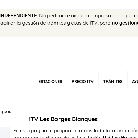
INDEPENDIENTE
. No pertenece ninguna empresa de inspecci
ilitar la gestión de trámites y citas de ITV, pero
no gestion
ESTACIONES
PRECIO ITV
TRÁMITES
AY
nques
ITV Les Borges Blanques
En esta página te proporcionamos toda la información
programar tu cita previa en la estación
ITV Les Borge