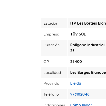
Estación
ITV Les Borges Bla
Empresa
TÜV SÜD
Dirección
Polígono Industrial
25
C.P.
25400
Localidad
Les Borges Blanque
Provincia
Lleida
Teléfono
973102046
Indicaciones
Cómo llegar