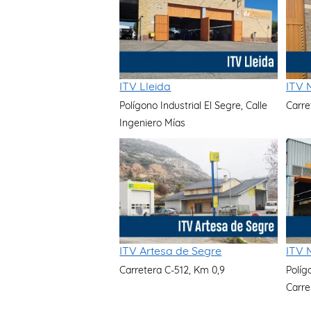
ITV Lleida
ITV 
Polígono Industrial El Segre, Calle
Carre
Ingeniero Mías
ITV Artesa de Segre
ITV 
Carretera C-512, Km 0,9
Políg
Carre