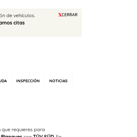
ón de vehículos.
amos citas
UDA
INSPECCIÓN
NOTICIAS
 que requieres para
s Blanques
con
TÜV SÜD
. En