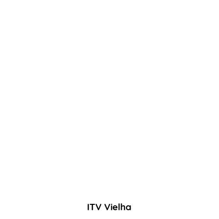
AYUDA
INSPECCIÓN
NOTICIAS
ITV Vielha