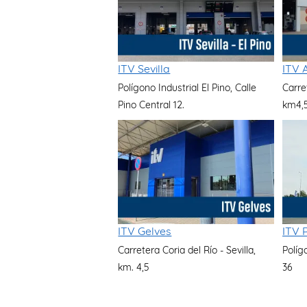
ITV Sevilla
ITV 
Polígono Industrial El Pino, Calle
Carre
Pino Central 12.
km4,
ITV Gelves
ITV 
Carretera Coria del Río - Sevilla,
Políg
km. 4,5
36