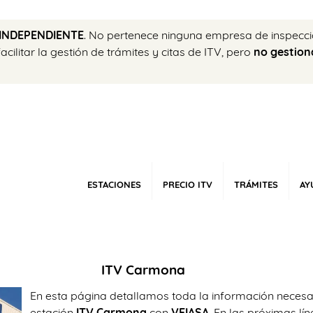
INDEPENDIENTE
. No pertenece ninguna empresa de inspecci
ilitar la gestión de trámites y citas de ITV, pero
no gestion
ESTACIONES
PRECIO ITV
TRÁMITES
AY
ITV Carmona
En esta página detallamos toda la información necesari
estación
ITV Carmona
con
VEIASA
. En las próximas lí