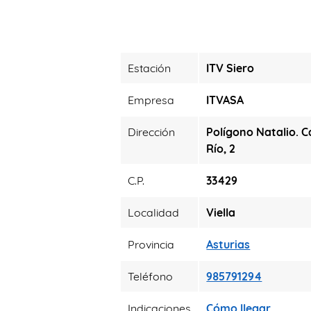
Estación
ITV Siero
Empresa
ITVASA
Dirección
Polígono Natalio. 
Río, 2
C.P.
33429
Localidad
Viella
Provincia
Asturias
Teléfono
985791294
Indicaciones
Cómo llegar