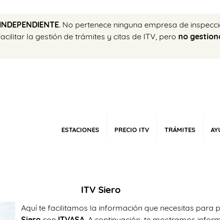
INDEPENDIENTE
. No pertenece ninguna empresa de inspecci
ilitar la gestión de trámites y citas de ITV, pero
no gestion
ESTACIONES
PRECIO ITV
TRÁMITES
AY
ITV Siero
Aquí te facilitamos la información que necesitas para pe
Siero
con
ITVASA
. A continuación, te mostramos infor