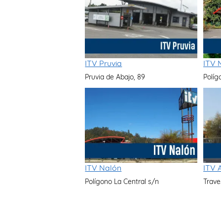
ITV Pruvia
ITV 
Pruvia de Abajo, 89
Políg
ITV Nalón
ITV A
Polígono La Central s/n
Trave