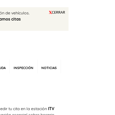
ón de vehículos.
amos citas
UDA
INSPECCIÓN
NOTICIAS
dir tu cita en la estación
ITV
mación esencial sobre horario