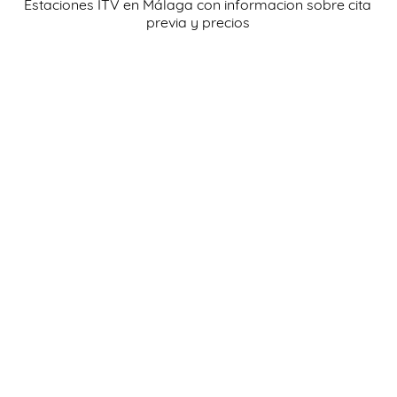
Estaciones ITV en Málaga con informacion sobre cita
AYUDA
previa y precios
INSPECCIÓN
NOTICIAS