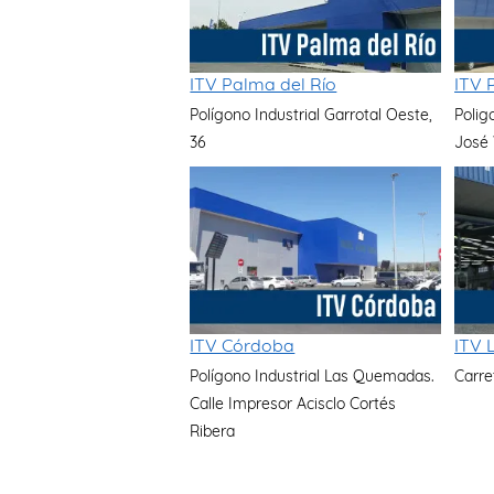
ITV Palma del Río
ITV 
Polígono Industrial Garrotal Oeste,
Polig
36
José 
ITV Córdoba
ITV 
Polígono Industrial Las Quemadas.
Carre
Calle Impresor Acisclo Cortés
Ribera