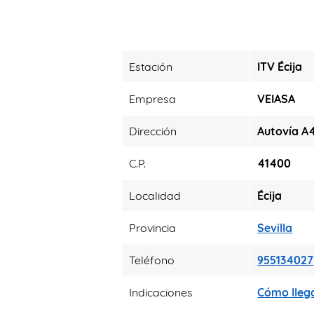
Estación
ITV Écija
Empresa
VEIASA
Dirección
Autovía A
C.P.
41400
Localidad
Écija
Provincia
Sevilla
Teléfono
955134027
Indicaciones
Cómo lleg