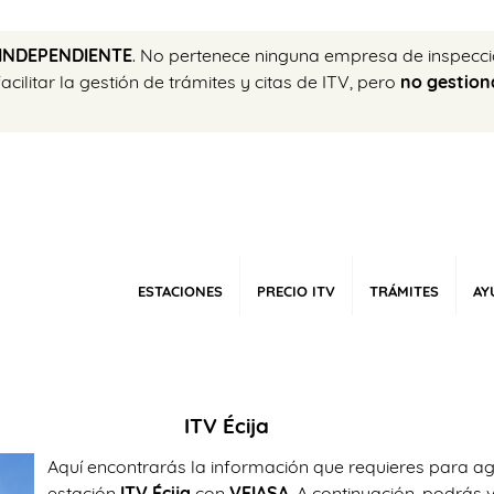
INDEPENDIENTE
. No pertenece ninguna empresa de inspecci
ilitar la gestión de trámites y citas de ITV, pero
no gestion
ESTACIONES
PRECIO ITV
TRÁMITES
AY
ITV Écija
Aquí encontrarás la información que requieres para age
estación
ITV Écija
con
VEIASA
. A continuación, podrás 