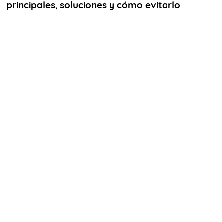
principales, soluciones y cómo evitarlo
AYUDA
INSPECCIÓN
NOTICIAS