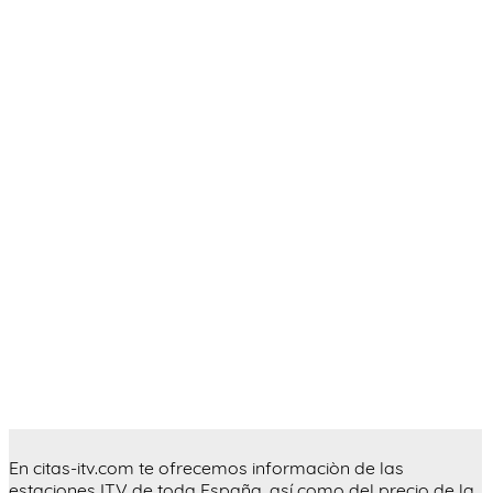
En citas-itv.com te ofrecemos informaciòn de las
estaciones ITV de toda España, así como del precio de la